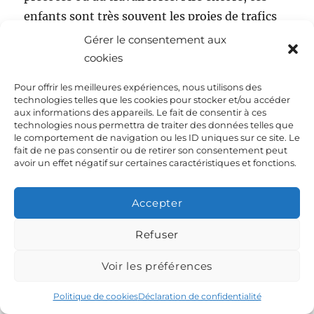
enfants sont très souvent les proies de trafics
mafieux, militaires ou sexuels.
Gérer le consentement aux
cookies
Les causes sont multiples et variées. La
Pour offrir les meilleures expériences, nous utilisons des
désorganisation administrative ou l’absence
technologies telles que les cookies pour stocker et/ou accéder
d’état, les situations de guerre et notamment
aux informations des appareils. Le fait de consentir à ces
technologies nous permettra de traiter des données telles que
de guerre civile, la pauvreté et l’éloignement
le comportement de navigation ou les ID uniques sur ce site. Le
fait de ne pas consentir ou de retirer son consentement peut
des centres administratifs, les craintes
avoir un effet négatif sur certaines caractéristiques et fonctions.
religieuses ou culturelles, ou encore des
politiques natalistes autoritaires provoquent
Accepter
des taux de déclarations des naissances
souvent inférieurs à trente pour cent et parfois
Refuser
proches zéro.
Voir les préférences
Il faut ajouter à ces graves atteintes aux droits
Politique de cookies
Déclaration de confidentialité
de l’homme une incapacité des états à