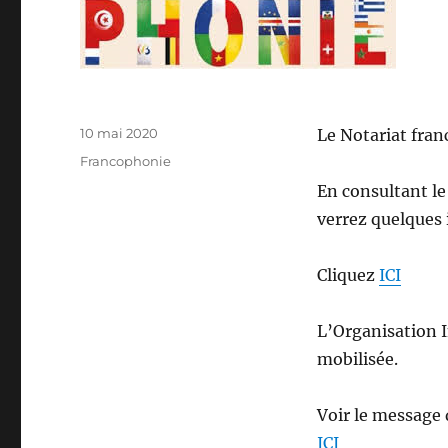
Publié
10 mai 2020
Le Notariat fran
le
Catégories
Francophonie
En consultant le
verrez quelques i
Cliquez
ICI
L’Organisation 
mobilisée.
Voir le message 
ICI