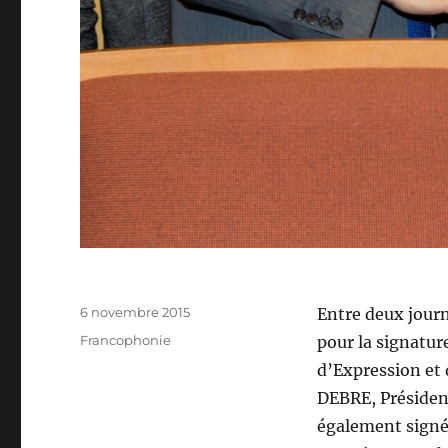
Publié
6 novembre 2015
Entre deux journ
le
Catégories
Francophonie
pour la signatur
d’Expression et 
DEBRE, Président
également signée