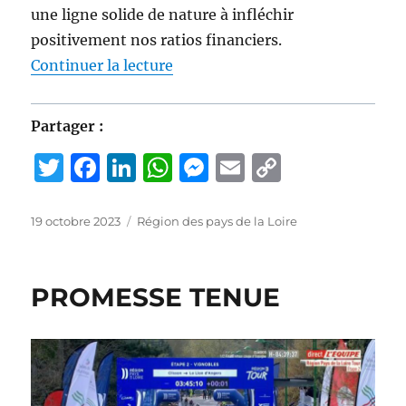
une ligne solide de nature à infléchir
positivement nos ratios financiers.
de « ORIENTATIONS BUDGÉTAIR
Continuer la lecture
Partager :
T
F
Li
W
M
E
C
w
a
n
h
e
m
o
it
c
k
at
ss
ai
p
Publié
Catégories
19 octobre 2023
Région des pays de la Loire
le
te
e
e
s
e
l
y
r
b
d
A
n
Li
PROMESSE TENUE
o
I
p
g
n
o
n
p
er
k
k