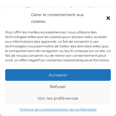
Ces 11 millions contrairement à ce que j’ai pu
Gérer le consentement aux
lire ne seront pas perdus : nous les avons
cookies
transférés à hauteur de 7,7 millions sur les
politiques agricoles en Pays de la Loire.
Pour offrir les meilleures expériences, nous utilisons des
technologies telles que les cookies pour stocker et/ou accéder
aux informations des appareils. Le fait de consentir à ces
Quant aux quatre qui restent effectivement il y
technologies nous permettra de traiter des données telles que
le comportement de navigation ou les ID uniques sur ce site. Le
a risque de restitution mais nous avons dû faire
fait de ne pas consentir ou de retirer son consentement peut
des arbitrages courageux la Région pour ne pas
avoir un effet négatif sur certaines caractéristiques et fonctions.
pénaliser tout le monde.
Accepter
La difficulté vient des niveaux très différents
Refuser
de capacité des GAL à traiter les dossiers
puisque si certains arrivent à ce jour à 60% de
Voir les préférences
paiement il en est un qui est à UN POUR CENT !
Politique de cookies
Déclaration de confidentialité