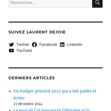
Recherche
E
?
pour :
SUIVEZ LAURENT DEJOIE
Twitter
Facebook
LinkedIn
YouTube
DERNIERS ARTICLES
Un budget primitif 2025 qui a fait parler et
écrire.
27 décembre 2024
Le jour où j’ai rencontré l’Histoire et la