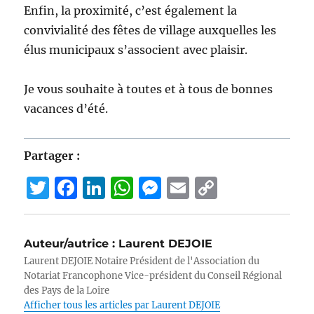
Enfin, la proximité, c’est également la
convivialité des fêtes de village auxquelles les
élus municipaux s’associent avec plaisir.
Je vous souhaite à toutes et à tous de bonnes
vacances d’été.
Partager :
T
F
Li
W
M
E
C
w
a
n
h
e
m
o
it
c
k
at
ss
ai
p
Auteur/autrice :
Laurent DEJOIE
te
e
e
s
e
l
y
Laurent DEJOIE Notaire Président de l'Association du
r
b
d
A
n
Li
Notariat Francophone Vice-président du Conseil Régional
des Pays de la Loire
o
I
p
g
n
Afficher tous les articles par Laurent DEJOIE