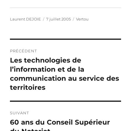
o
n
p
er
k
k
Auteur
Publié
Catégories
Laurent DEJOIE
7 juillet 2005
Vertou
le
Navigation
PRÉCÉDENT
de
Les technologies de
Publication
précédente :
l’information et de la
l’article
communication au service des
territoires
SUIVANT
60 ans du Conseil Supérieur
Publication
suivante :