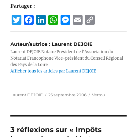
Partager :
T
F
Li
W
M
E
C
w
a
n
h
e
m
o
it
c
k
at
ss
ai
p
Auteur/autrice :
Laurent DEJOIE
te
e
e
s
e
l
y
Laurent DEJOIE Notaire Président de l'Association du
r
b
d
A
n
Li
Notariat Francophone Vice-président du Conseil Régional
des Pays de la Loire
o
I
p
g
n
Afficher tous les articles par Laurent DEJOIE
o
n
p
er
k
k
Auteur
Publié
Catégories
Laurent DEJOIE
25 septembre 2006
Vertou
le
3 réflexions sur « Impôts