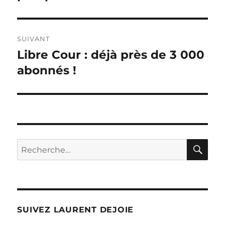
SUIVANT
Libre Cour : déjà près de 3 000
Publication
suivante :
abonnés !
RE
Recherche
pour :
SUIVEZ LAURENT DEJOIE