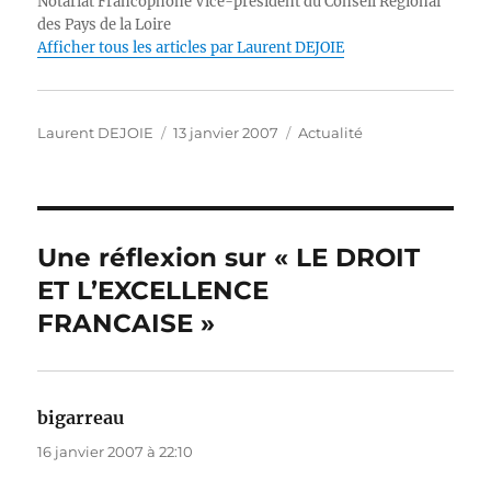
r
b
d
A
n
Li
Notariat Francophone Vice-président du Conseil Régional
des Pays de la Loire
o
I
p
g
n
Afficher tous les articles par Laurent DEJOIE
o
n
p
er
k
k
Auteur
Publié
Catégories
Laurent DEJOIE
13 janvier 2007
Actualité
le
Une réflexion sur « LE DROIT
ET L’EXCELLENCE
FRANCAISE »
bigarreau
dit :
16 janvier 2007 à 22:10