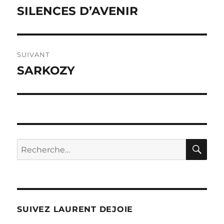
de
SILENCES D’AVENIR
Publication
précédente :
l’article
SUIVANT
SARKOZY
Publication
suivante :
RE
Recherche
pour :
SUIVEZ LAURENT DEJOIE