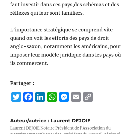
faut investir dans ces pays,des schémas et des
réflexes qui leur sont familiers.
L’importance stratégique se comprend vite
quand on voit les efforts des pays de droit
anglo-saxon, notamment les américains, pour
imposer leur modèle juridique dans les pays où
ils commercent.
Partager :
T
F
Li
W
M
E
C
w
a
n
h
e
m
o
it
c
k
at
ss
ai
p
Auteur/autrice :
Laurent DEJOIE
te
e
e
s
e
l
y
Laurent DEJOIE Notaire Président de l'Association du