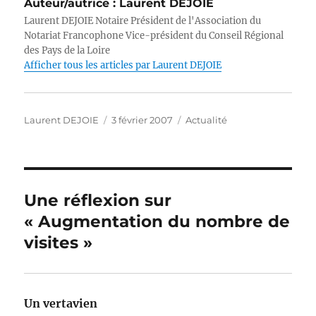
Auteur/autrice :
Laurent DEJOIE
te
e
e
s
e
l
y
Laurent DEJOIE Notaire Président de l'Association du
r
b
d
A
n
Li
Notariat Francophone Vice-président du Conseil Régional
des Pays de la Loire
o
I
p
g
n
Afficher tous les articles par Laurent DEJOIE
o
n
p
er
k
k
Auteur
Publié
Catégories
Laurent DEJOIE
3 février 2007
Actualité
le
Une réflexion sur
« Augmentation du nombre de
visites »
Un vertavien
dit :