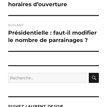
précédente :
horaires d’ouverture
l’article
SUIVANT
Présidentielle : faut-il modifier
Publication
suivante :
le nombre de parrainages ?
RE
Recherche
pour :
SUIVEZ LAURENT DEJOIE