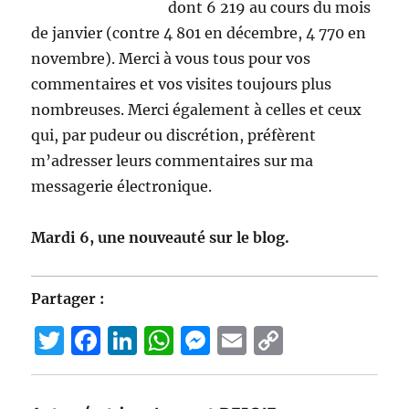
dont 6 219 au cours du mois
de janvier (contre 4 801 en décembre, 4 770 en
novembre). Merci à vous tous pour vos
commentaires et vos visites toujours plus
nombreuses. Merci également à celles et ceux
qui, par pudeur ou discrétion, préfèrent
m’adresser leurs commentaires sur ma
messagerie électronique.
Mardi 6, une nouveauté sur le blog.
Partager :
T
F
Li
W
M
E
C
w
a
n
h
e
m
o
it
c
k
at
ss
ai
p