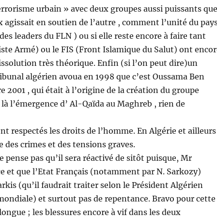
 terrorisme urbain » avec deux groupes aussi puissants qu
ux agissait en soutien de l’autre , comment l’unité du pay
des leaders du FLN ) ou si elle reste encore à faire tant
te Armé) ou le FIS (Front Islamique du Salut) ont enco
ssolution très théorique. Enfin (si l’on peut dire)un
ribunal algérien avoua en 1998 que c’est Oussama Ben
2001 , qui était à l’origine de la création du groupe
 là l’émergence d’ Al-Qaïda au Maghreb , rien de
nt respectés les droits de l’homme. En Algérie et ailleurs
 des crimes et des tensions graves.
e pense pas qu’il sera réactivé de sitôt puisque, Mr
ce et que l’Etat Français (notamment par N. Sarkozy)
is (qu’il faudrait traiter selon le Président Algérien
mondiale) et surtout pas de repentance. Bravo pour cette
longue ; les blessures encore à vif dans les deux