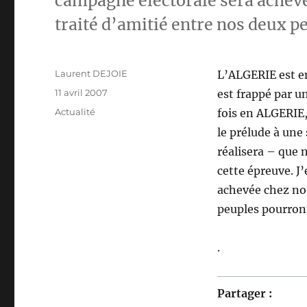
campagne électorale sera achevé
traité d’amitié entre nos deux p
Auteur
Laurent DEJOIE
L’ALGERIE est en
Publié
11 avril 2007
est frappé par u
le
Catégories
Actualité
fois en ALGERIE,
le prélude à une s
réalisera – que 
cette épreuve. J
achevée chez nou
peuples pourront
.
Partager :