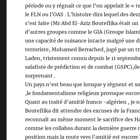
période ou y régnait ce que l’on appelait le «
le FLN ou l’OAS . L’histoire dira lequel des de
s’est faite (Mr Abd El-Aziz Bouteflika était un 
d’autres groupes comme le GIA (Groupe Islamis
une capacité de nuisance intacte malgré une di
terroriste, Mohamed Berrached, jugé par un t
Laden, tristement connu depuis le 11 septembre 
salafiste de prédiction et de combat (GSPC),de
surprenant .
Un pays n’est beau que lorsque y règnent et so
,le fondamentalisme religieux provoque encore
Quant au traité d’amitié franco -algérien , je n
Bouteflika dit attendre des excuses de la Fran
reconnaît au même moment le sacrifice des Hark
comme les collabos durant la dernière guerre 
position mais la route vers l’amitié est encore 