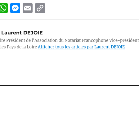
Li
W
M
E
C
n
h
e
m
o
k
at
ss
ai
p
Laurent DEJOIE
e
s
e
l
y
ire Président de l'Association du Notariat Francophone Vice-président
d
A
n
Li
des Pays de la Loire
Afficher tous les articles par Laurent DEJOIE
p
g
n
n
p
er
k