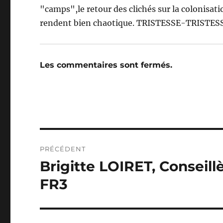
"camps",le retour des clichés sur la colonisat
rendent bien chaotique. TRISTESSE-TRISTES
Les commentaires sont fermés.
Navigation
PRÉCÉDENT
de
Brigitte LOIRET, Conseil
Publication
précédente :
l’article
FR3