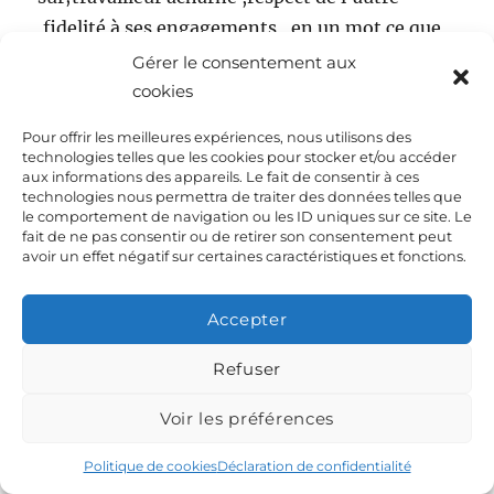
,fidelité à ses engagements , en un mot ce que
le citoyen est en droit d’attendre de son député
Gérer le consentement aux
nous sommes certains de l’avoir avec vous.
cookies
Merci et bon courage pour cette nouvelle
Pour offrir les meilleures expériences, nous utilisons des
législature pour mettre en oeuvre le
technologies telles que les cookies pour stocker et/ou accéder
aux informations des appareils. Le fait de consentir à ces
programme de notre Président de la Républqiue
technologies nous permettra de traiter des données telles que
le comportement de navigation ou les ID uniques sur ce site. Le
fait de ne pas consentir ou de retirer son consentement peut
avoir un effet négatif sur certaines caractéristiques et fonctions.
MA
dit :
19 juin 2007 à 10:02
Accepter
BRAVO à Serge – BRAVO aux Vertaviens . Je
Refuser
partage les propos de Ramènela sur le candidat
Voir les préférences
qui a su être à l’écoute de tous, apportant des
réponses étayées et précises aux uns et aux
Politique de cookies
Déclaration de confidentialité
autres, dans le calme et la sérénité..