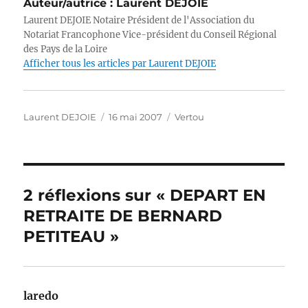
Auteur/autrice :
Laurent DEJOIE
te
e
e
s
e
l
y
Laurent DEJOIE Notaire Président de l'Association du
r
b
d
A
n
Li
Notariat Francophone Vice-président du Conseil Régional
des Pays de la Loire
o
I
p
g
n
Afficher tous les articles par Laurent DEJOIE
o
n
p
er
k
k
Auteur
Publié
Catégories
Laurent DEJOIE
16 mai 2007
Vertou
le
2 réflexions sur « DEPART EN
RETRAITE DE BERNARD
PETITEAU »
laredo
dit :