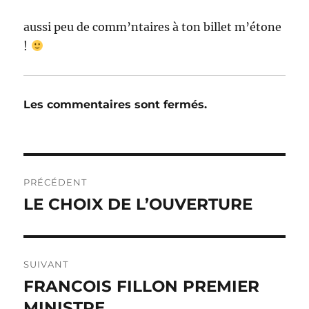
aussi peu de comm’ntaires à ton billet m’étone
!
Les commentaires sont fermés.
Navigation
PRÉCÉDENT
de
LE CHOIX DE L’OUVERTURE
Publication
précédente :
l’article
SUIVANT
FRANCOIS FILLON PREMIER
Publication
suivante :
MINISTRE