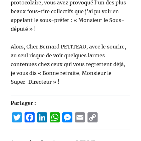
protocolaire, vous avez provoqué l’un des plus
beaux fous-rire collectifs que j’ai pu voir en
appelant le sous-préfet : « Monsieur le Sous-
député » !
Alors, Cher Bernard PETITEAU, avec le sourire,
au seul risque de voir quelques larmes
contenues chez ceux qui vous regrettent déjà,
je vous dis « Bonne retraite, Monsieur le
Super-Directeur » !
Partager :
T
F
Li
W
M
E
C
w
a
n
h
e
m
o
it
c
k
at
ss
ai
p