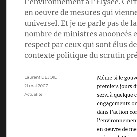
l’environnement à l’Elysée. Cert
en oeuvre de mesures qui viennen
universel. Et je ne parle pas de
nombre de ministres anooncés et 
respect par ceux qui sont élus d
contexte politique du scrutin pré
Auteur
Laurent DEJOIE
Même si le gouve
Publié
21 mai 2007
premiers jours 
le
Catégories
Actualité
servi à quelque 
engagements ont
dans l’action co
l’environnement 
en oeuvre de mes