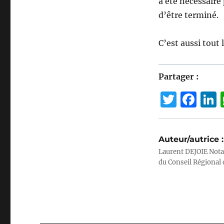
a été necéssaire
d’être terminé.
C’est aussi tout 
Partager :
T
F
w
a
it
c
Auteur/autrice :
te
e
Laurent DEJOIE Nota
r
b
du Conseil Régional 
o
I
o
k