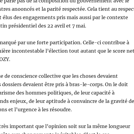
 ne parle pas de la composition du gouvernement avec le
res anooncés et la parité respectée. Cela tient au respec
t élus des engagements pris mais aussi par le contexte
tin présidentiel des 22 avril et 7 mai.
 marqué par une forte participation. Celle-ci contribue à
ière incontestable l’élection tout autant que le score ne
OZY.
rise de conscience collective que les choses devaient
 dossiers devaient être pris à bras-le-corps. On le doit
arisme des hommes politiques, de leur capacité à
ands enjeux, de leur aptitude à convaincre de la gravité d
ons et l’urgence à les résoudre.
i très important que l’opinion soit sur la même longueur