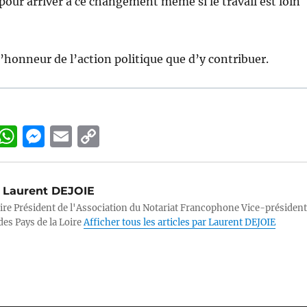
 pour arriver à ce changement même si le travail est loin
l’honneur de l’action politique que d’y contribuer.
Li
W
M
E
C
n
h
e
m
o
k
at
ss
ai
p
Laurent DEJOIE
e
s
e
l
y
ire Président de l'Association du Notariat Francophone Vice-président
d
A
n
Li
des Pays de la Loire
Afficher tous les articles par Laurent DEJOIE
p
g
n
n
p
er
k