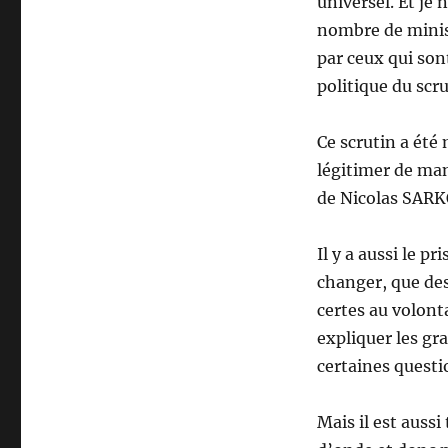
universel. Et je
nombre de minist
par ceux qui son
politique du scru
Ce scrutin a été
légitimer de man
de Nicolas SARK
Il y a aussi le p
changer, que des
certes au volont
expliquer les gr
certaines questi
Mais il est auss