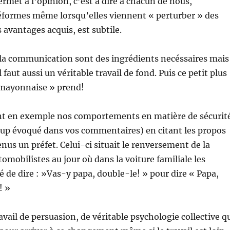
ermet à l’opinion, c’est à dire à chacun de nous,
éformes même lorsqu’elles viennent « perturber » des
 avantages acquis, est subtile.
 la communication sont des ingrédients necéssaires mais
l faut aussi un véritable travail de fond. Puis ce petit plus
a mayonnaise » prend!
nt en exemple nos comportements en matière de sécurit
oup évoqué dans vos commentaires) en citant les propos
nus un préfet. Celui-ci situait le renversement de la
omobilistes au jour où dans la voiture familiale les
é de dire : »Vas-y papa, double-le! » pour dire « Papa,
! »
avail de persuasion, de véritable psychologie collective q