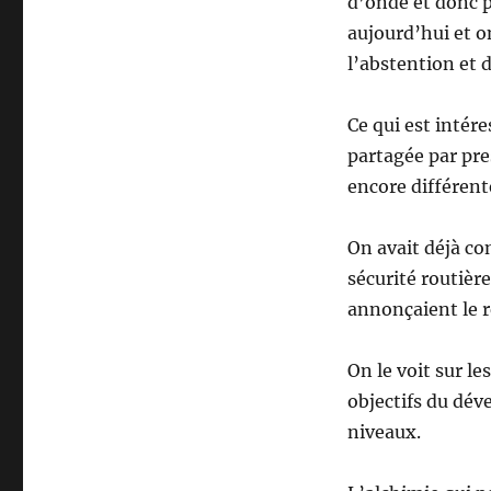
d’onde et donc p
aujourd’hui et on
l’abstention et 
Ce qui est intér
partagée par pr
encore différent
On avait déjà c
sécurité routièr
annonçaient le r
On le voit sur l
objectifs du dév
niveaux.