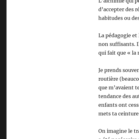
L’alchimie qui p
d’accepter des r
habitudes ou des
La pédagogie et
non suffisants. I
qui fait que « l
Je prends souve
routière (beauc
que m’avaient te
tendance des aut
enfants ont cess
mets ta ceinture
On imagine le tr