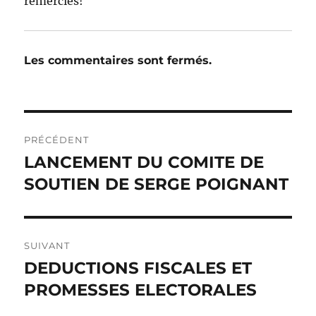
remerciés!
Les commentaires sont fermés.
Navigation
PRÉCÉDENT
de
LANCEMENT DU COMITE DE
Publication
précédente :
SOUTIEN DE SERGE POIGNANT
l’article
SUIVANT
DEDUCTIONS FISCALES ET
Publication
suivante :
PROMESSES ELECTORALES