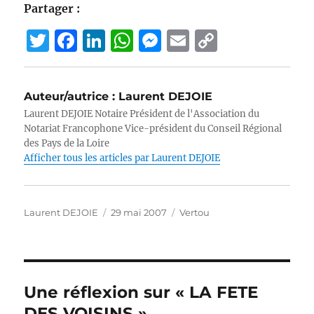
Partager :
T
F
Li
W
M
E
C
w
a
n
h
e
m
o
it
c
k
at
ss
ai
p
Auteur/autrice :
Laurent DEJOIE
te
e
e
s
e
l
y
Laurent DEJOIE Notaire Président de l'Association du
r
b
d
A
n
Li
Notariat Francophone Vice-président du Conseil Régional
des Pays de la Loire
o
I
p
g
n
Afficher tous les articles par Laurent DEJOIE
o
n
p
er
k
k
Auteur
Publié
Catégories
Laurent DEJOIE
29 mai 2007
Vertou
le
Une réflexion sur « LA FETE
DES VOISINS »