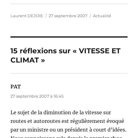
k
Auteur
Publié
Catégories
Laurent DEJOIE
27 septembre 2007
Actualité
le
15 réflexions sur « VITESSE ET
CLIMAT »
PAT
dit :
27 septembre 2007 à 16:45
Le sujet de la diminution de la vitesse sur
routes et autoroutes est régulièrement évoqué
par un ministre ou un président à court d’idées.