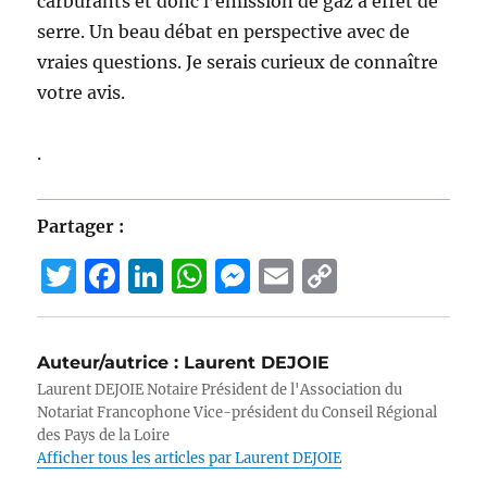
carburants et donc l’émission de gaz à effet de
serre. Un beau débat en perspective avec de
vraies questions. Je serais curieux de connaître
votre avis.
.
Partager :
T
F
Li
W
M
E
C
w
a
n
h
e
m
o
it
c
k
at
ss
ai
p
Auteur/autrice :
Laurent DEJOIE
te
e
e
s
e
l
y
Laurent DEJOIE Notaire Président de l'Association du
r
b
d
A
n
Li
Notariat Francophone Vice-président du Conseil Régional
des Pays de la Loire
o
I
p
g
n
Afficher tous les articles par Laurent DEJOIE
o
n
p
er
k