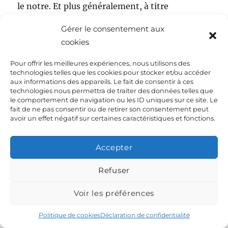
le notre. Et plus généralement, à titre
personnel, je n’ai pas l’habitude de regarder
Gérer le consentement aux
comment se conduisent tous les …. qui
cookies
m’entourent pour me fixer une conduite que je
considère comme correcte. Donc l’argument
Pour offrir les meilleures expériences, nous utilisons des
technologies telles que les cookies pour stocker et/ou accéder
"les autres le font alors je vais pas me géner"
aux informations des appareils. Le fait de consentir à ces
ne me touche pas.
technologies nous permettra de traiter des données telles que
le comportement de navigation ou les ID uniques sur ce site. Le
fait de ne pas consentir ou de retirer son consentement peut
avoir un effet négatif sur certaines caractéristiques et fonctions.
Pour Montagnard : on ne remplacera pas tout
le transport routier par du ferroutage, ni même
Accepter
50%. Mais reorienter une bonne part du traffic
routier poids lourd international vers d’autres
Refuser
moyens d’acheminement plus propre est une
priorité (pour polluer moins, pour désengorger
Voir les préférences
les routes, pour économier de l’energie).
Politique de cookies
Déclaration de confidentialité
Chaque effort est à faire, une somme de petits