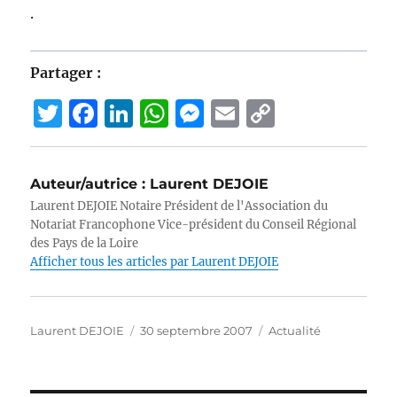
.
Partager :
T
F
Li
W
M
E
C
w
a
n
h
e
m
o
it
c
k
at
ss
ai
p
Auteur/autrice :
Laurent DEJOIE
te
e
e
s
e
l
y
Laurent DEJOIE Notaire Président de l'Association du
r
b
d
A
n
Li
Notariat Francophone Vice-président du Conseil Régional
des Pays de la Loire
o
I
p
g
n
Afficher tous les articles par Laurent DEJOIE
o
n
p
er
k
k
Auteur
Publié
Catégories
Laurent DEJOIE
30 septembre 2007
Actualité
le