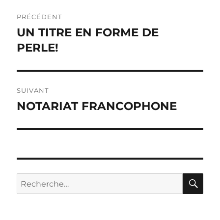
Navigation
PRÉCÉDENT
de
UN TITRE EN FORME DE
Publication
précédente :
PERLE!
l’article
SUIVANT
NOTARIAT FRANCOPHONE
Publication
suivante :
RE
Recherche
pour :