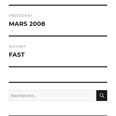
Navigation
PRÉCÉDENT
de
MARS 2008
Publication
précédente :
l’article
SUIVANT
FAST
Publication
suivante :
RE
Recherche
pour :