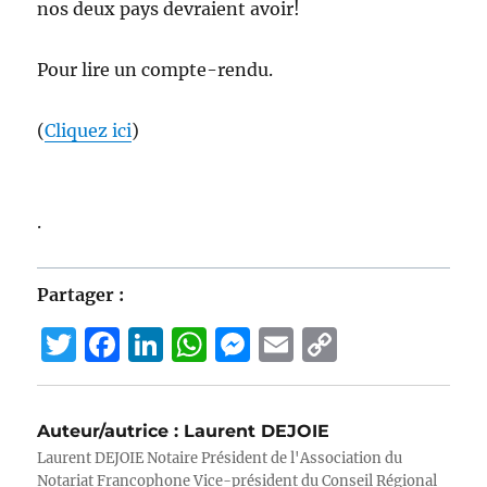
nos deux pays devraient avoir!
Pour lire un compte-rendu.
(
Cliquez ici
)
.
Partager :
T
F
Li
W
M
E
C
w
a
n
h
e
m
o
it
c
k
at
ss
ai
p
Auteur/autrice :
Laurent DEJOIE
te
e
e
s
e
l
y
Laurent DEJOIE Notaire Président de l'Association du
r
b
d
A
n
Li
Notariat Francophone Vice-président du Conseil Régional