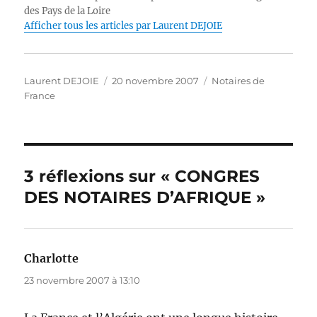
des Pays de la Loire
o
I
p
g
n
Afficher tous les articles par Laurent DEJOIE
o
n
p
er
k
k
Auteur
Publié
Catégories
Laurent DEJOIE
20 novembre 2007
Notaires de
le
France
3 réflexions sur « CONGRES
DES NOTAIRES D’AFRIQUE »
Charlotte
dit :
23 novembre 2007 à 13:10