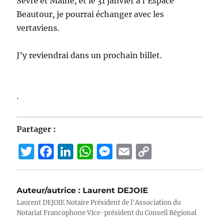
Sèvre et Maine, et le 31 janvier à l’Espace
Beautour, je pourrai échanger avec les
vertaviens.
J’y reviendrai dans un prochain billet.
.
Partager :
T
F
Li
W
M
E
C
w
a
n
h
e
m
o
it
c
k
at
ss
ai
p
Auteur/autrice :
Laurent DEJOIE
te
e
e
s
e
l
y
Laurent DEJOIE Notaire Président de l'Association du
r
b
d
A
n
Li
Notariat Francophone Vice-président du Conseil Régional