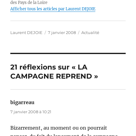
des Pays de la Loire
o
I
p
g
n
Afficher tous les articles par Laurent DEJOIE
o
n
p
er
k
k
Auteur
Publié
Catégories
Laurent DEJOIE
7 janvier 2008
Actualité
le
21 réflexions sur « LA
CAMPAGNE REPREND »
bigarreau
dit :
7 janvier 2008 à 10:21
Bizarrement, au moment ou on pourrait