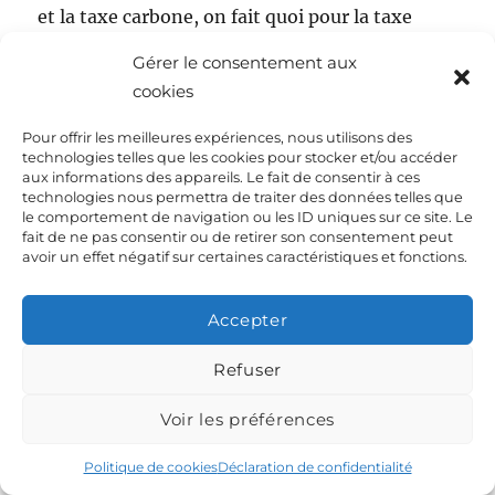
et la taxe carbone, on fait quoi pour la taxe
carbone?????
Gérer le consentement aux
On taxe ou ………pas?
cookies
Pour offrir les meilleures expériences, nous utilisons des
technologies telles que les cookies pour stocker et/ou accéder
Désabusé
dit :
aux informations des appareils. Le fait de consentir à ces
technologies nous permettra de traiter des données telles que
17 mars 2010 à 6:58
le comportement de navigation ou les ID uniques sur ce site. Le
fait de ne pas consentir ou de retirer son consentement peut
avoir un effet négatif sur certaines caractéristiques et fonctions.
La démocratie mérite mieux que la pitoyeuse
soirée des résultats de dimanche soir . Le
Accepter
Coaching sur les arguments du taux
d’absention est poussé à l’extrème et n’insite
Refuser
pas à aller voter pour le 2ème tour.
Voir les préférences
La majorité à suivre les directives de son leader
bling- bling risque d’aller dans le mur . Entre
Politique de cookies
Déclaration de confidentialité
les discours de campagne et les actes a force de