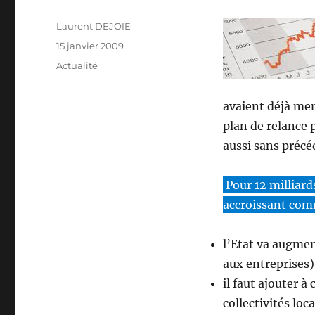
Auteur
Laurent DEJOIE
Publié
15 janvier 2009
le
Catégories
Actualité
avaient déjà men
plan de relance 
aussi sans précé
Pour 12 milliar
accroissant com
l’Etat va augme
aux entreprises)
il faut ajouter à
collectivités lo