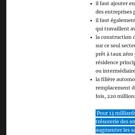
il faut ajouter 
des entreprises
il faut égalemen
qui travaillent a
la construction 
sur ce seul sect
prêt à taux zéro
résidence princi
ou intermédiair
la filière autom
remplacement des
fois, 220 million
Pour 13 milliard
trésorerie des e
augmenter les sa