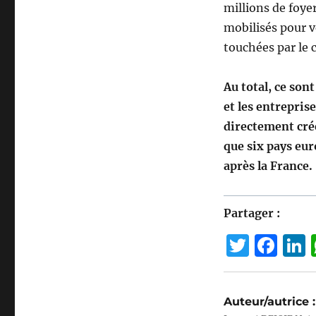
millions de foye
mobilisés pour v
touchées par le c
Au total, ce sont
et les entrepris
directement créé
que six pays eur
après la France.
Partager :
T
F
w
a
it
c
Auteur/autrice :
te
e