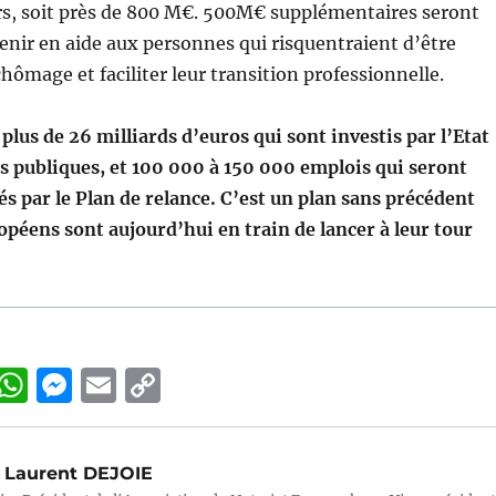
rs, soit près de 800 M€. 500M€ supplémentaires seront
enir en aide aux personnes qui risquentraient d’être
hômage et faciliter leur transition professionnelle.
 plus de 26 milliards d’euros qui sont investis par l’Etat
es publiques, et 100 000 à 150 000 emplois qui seront
s par le Plan de relance. C’est un plan sans précédent
opéens sont aujourd’hui en train de lancer à leur tour
Li
W
M
E
C
n
h
e
m
o
k
at
ss
ai
p
Laurent DEJOIE
e
s
e
l
y