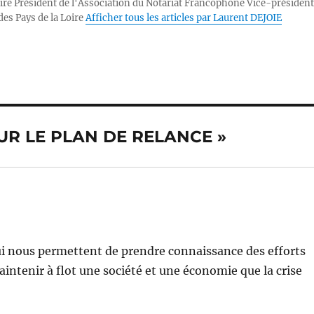
ire Président de l'Association du Notariat Francophone Vice-président
d
A
n
Li
des Pays de la Loire
Afficher tous les articles par Laurent DEJOIE
p
g
n
n
p
er
k
 SUR LE PLAN DE RELANCE »
i nous permettent de prendre connaissance des efforts
intenir à flot une société et une économie que la crise