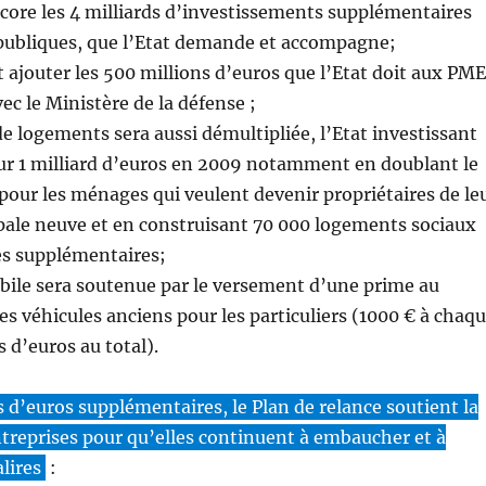
encore les 4 milliards d’investissements supplémentaires
 publiques, que l’Etat demande et accompagne;
t ajouter les 500 millions d’euros que l’Etat doit aux PME
vec le Ministère de la défense ;
de logements sera aussi démultipliée, l’Etat investissant
eur 1 milliard d’euros en 2009 notamment en doublant le
 pour les ménages qui veulent devenir propriétaires de le
pale neuve et en construisant 70 000 logements sociaux
es supplémentaires;
obile sera soutenue par le versement d’une prime au
 véhicules anciens pour les particuliers (1000 € à chaq
s d’euros au total).
s d’euros supplémentaires, le Plan de relance soutient la
ntreprises pour qu’elles continuent à embaucher et à
lires
: