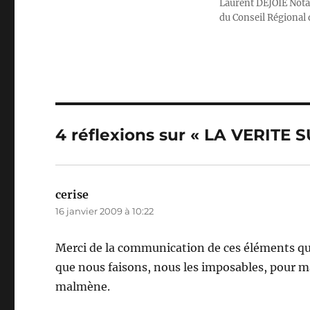
Laurent DEJOIE Nota
r
b
du Conseil Régional 
o
I
o
k
4 réflexions sur « LA VERITE
cerise
dit :
16 janvier 2009 à 10:22
Merci de la communication de ces éléments qu
que nous faisons, nous les imposables, pour ma
malmène.