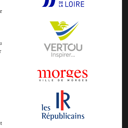
r
u
r
t