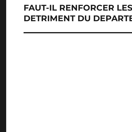
FAUT-IL RENFORCER LE
Publication
suivante :
DETRIMENT DU DEPART