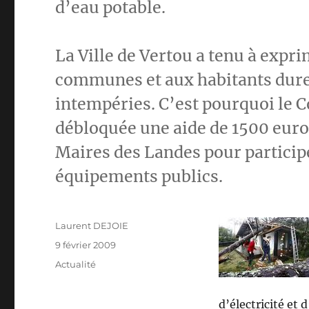
d’eau potable.
La Ville de Vertou a tenu à expri
communes et aux habitants dure
intempéries. C’est pourquoi le C
débloquée une aide de 1500 euros
Maires des Landes pour particip
équipements publics.
Auteur
Laurent DEJOIE
Publié
9 février 2009
le
Catégories
Actualité
d’électricité et 