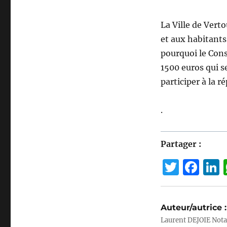
La Ville de Vert
et aux habitants
pourquoi le Cons
1500 euros qui s
participer à la 
.
Partager :
T
F
w
a
it
c
Auteur/autrice :
te
e
Laurent DEJOIE Nota