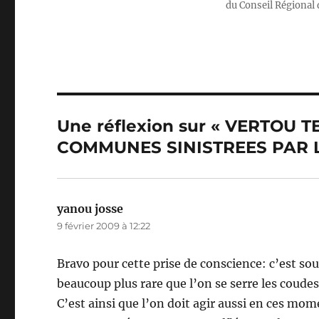
r
b
du Conseil Régional 
o
I
o
k
Une réflexion sur « VERTOU
COMMUNES SINISTREES PAR 
yanou josse
dit :
9 février 2009 à 12:22
Bravo pour cette prise de conscience: c’est so
beaucoup plus rare que l’on se serre les coudes
C’est ainsi que l’on doit agir aussi en ces mom