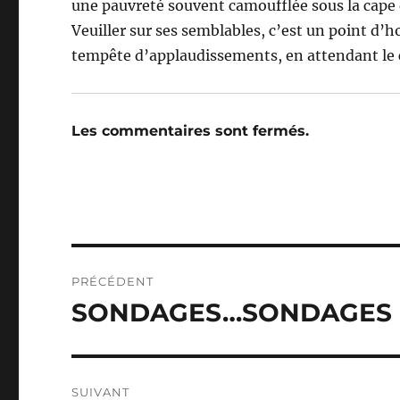
une pauvreté souvent camoufflée sous la cape d
Veuiller sur ses semblables, c’est un point d’
tempête d’applaudissements, en attendant le 
Les commentaires sont fermés.
Navigation
PRÉCÉDENT
de
SONDAGES…SONDAGES (
Publication
précédente :
l’article
SUIVANT