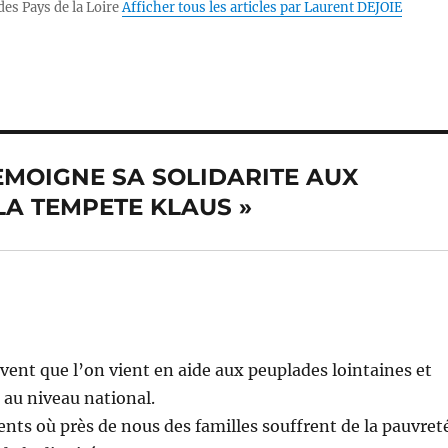
d
A
n
Li
des Pays de la Loire
Afficher tous les articles par Laurent DEJOIE
p
g
n
n
p
er
k
 TEMOIGNE SA SOLIDARITE AUX
LA TEMPETE KLAUS »
uvent que l’on vient en aide aux peuplades lointaines et
 au niveau national.
ents où près de nous des familles souffrent de la pauvret