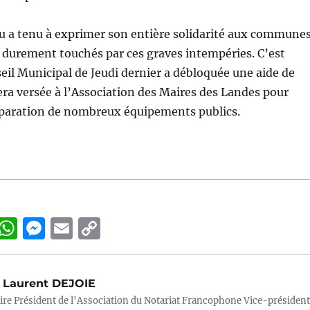
ou a tenu à exprimer son entière solidarité aux commune
 durement touchés par ces graves intempéries. C’est
eil Municipal de Jeudi dernier a débloquée une aide de
era versée à l’Association des Maires des Landes pour
réparation de nombreux équipements publics.
Li
W
M
E
C
n
h
e
m
o
k
at
ss
ai
p
Laurent DEJOIE
e
s
e
l
y
ire Président de l'Association du Notariat Francophone Vice-président