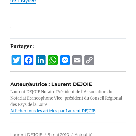
de l’Elysée
.
Partager :
T
F
Li
W
M
E
C
w
a
n
h
e
m
o
it
c
k
at
ss
ai
p
Auteur/autrice :
Laurent DEJOIE
te
e
e
s
e
l
y
Laurent DEJOIE Notaire Président de l'Association du
r
b
d
A
n
Li
Notariat Francophone Vice-président du Conseil Régional
des Pays de la Loire
o
I
p
g
n
Afficher tous les articles par Laurent DEJOIE
o
n
p
er
k
k
Auteur
Publié
Catégories
Laurent DEJOIE
9 mai 2010
Actualité