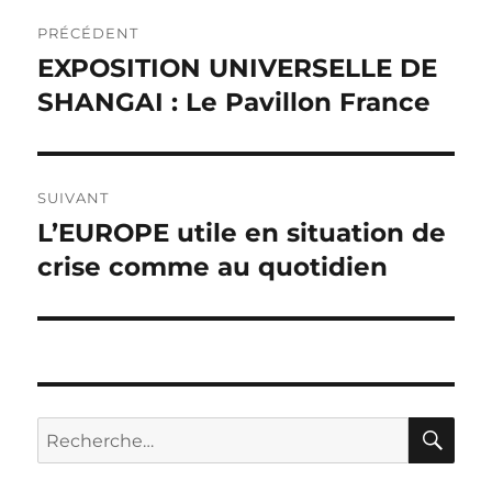
Navigation
PRÉCÉDENT
de
EXPOSITION UNIVERSELLE DE
Publication
précédente :
SHANGAI : Le Pavillon France
l’article
SUIVANT
L’EUROPE utile en situation de
Publication
suivante :
crise comme au quotidien
RE
Recherche
pour :