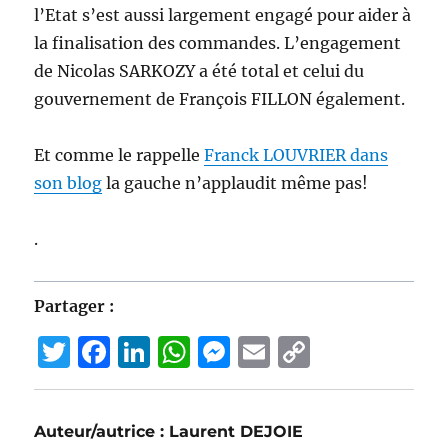
l’Etat s’est aussi largement engagé pour aider à
la finalisation des commandes. L’engagement
de Nicolas SARKOZY a été total et celui du
gouvernement de François FILLON également.
Et comme le rappelle
Franck LOUVRIER dans
son blog
la gauche n’applaudit même pas!
.
Partager :
T
F
Li
W
M
E
C
w
a
n
h
e
m
o
it
c
k
at
ss
ai
p
Auteur/autrice :
Laurent DEJOIE
te
e
e
s
e
l
y