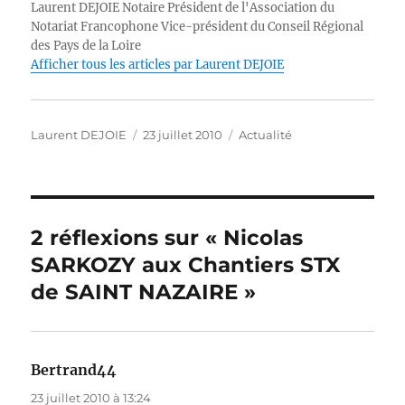
Laurent DEJOIE Notaire Président de l'Association du
r
b
d
A
n
Li
Notariat Francophone Vice-président du Conseil Régional
des Pays de la Loire
o
I
p
g
n
Afficher tous les articles par Laurent DEJOIE
o
n
p
er
k
k
Auteur
Publié
Catégories
Laurent DEJOIE
23 juillet 2010
Actualité
le
2 réflexions sur « Nicolas
SARKOZY aux Chantiers STX
de SAINT NAZAIRE »
Bertrand44
dit :
23 juillet 2010 à 13:24