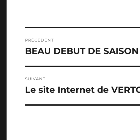
Navigation
PRÉCÉDENT
de
BEAU DEBUT DE SAISON
Publication
précédente :
l’article
SUIVANT
Le site Internet de VER
Publication
suivante :