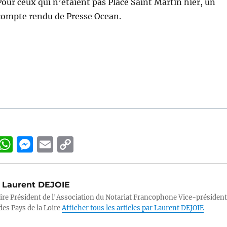
Pour ceux qui n’étaient pas Place Saint Martin hier, un
compte rendu de Presse Ocean.
Li
W
M
E
C
n
h
e
m
o
k
at
ss
ai
p
Laurent DEJOIE
e
s
e
l
y
ire Président de l'Association du Notariat Francophone Vice-président
d
A
n
Li
des Pays de la Loire
Afficher tous les articles par Laurent DEJOIE
p
g
n