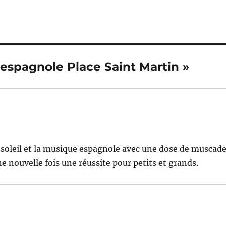
n
p
er
k
 espagnole Place Saint Martin »
e soleil et la musique espagnole avec une dose de muscad
 nouvelle fois une réussite pour petits et grands.