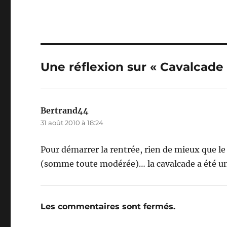
o
k
Une réflexion sur « Cavalcade
Bertrand44
dit :
31 août 2010 à 18:24
Pour démarrer la rentrée, rien de mieux que l
(somme toute modérée)… la cavalcade a été une
Les commentaires sont fermés.