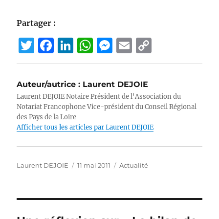
Partager :
T
F
Li
W
M
E
C
w
a
n
h
e
m
o
it
c
k
at
ss
ai
p
Auteur/autrice :
Laurent DEJOIE
te
e
e
s
e
l
y
Laurent DEJOIE Notaire Président de l'Association du
r
b
d
A
n
Li
Notariat Francophone Vice-président du Conseil Régional
des Pays de la Loire
o
I
p
g
n
Afficher tous les articles par Laurent DEJOIE
o
n
p
er
k
k
Auteur
Publié
Catégories
Laurent DEJOIE
11 mai 2011
Actualité
le