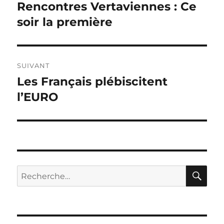
de
Rencontres Vertaviennes : Ce
Publication
précédente :
soir la première
l’article
SUIVANT
Les Français plébiscitent
Publication
suivante :
l’EURO
RE
Recherche
pour :