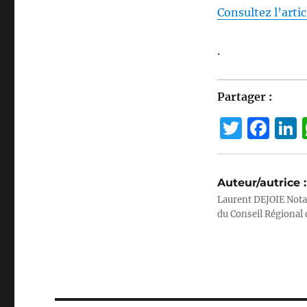
Consultez l’arti
.
Partager :
T
F
w
a
it
c
Auteur/autrice :
te
e
Laurent DEJOIE Nota
r
b
du Conseil Régional 
o
I
o
k