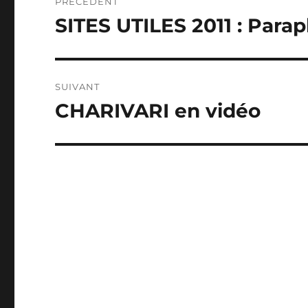
PRÉCÉDENT
de
SITES UTILES 2011 : Parapl
Publication
précédente :
l’article
SUIVANT
CHARIVARI en vidéo
Publication
suivante :