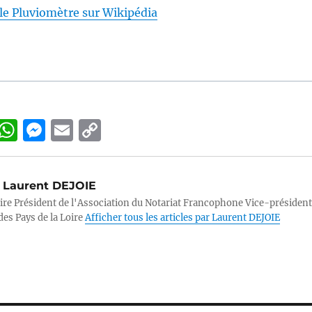
cle Pluviomètre sur Wikipédia
Li
W
M
E
C
n
h
e
m
o
k
at
ss
ai
p
Laurent DEJOIE
e
s
e
l
y
ire Président de l'Association du Notariat Francophone Vice-président
d
A
n
Li
des Pays de la Loire
Afficher tous les articles par Laurent DEJOIE
p
g
n
n
p
er
k