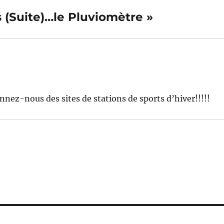
s (Suite)…le Pluviomètre »
nnez-nous des sites de stations de sports d’hiver!!!!!