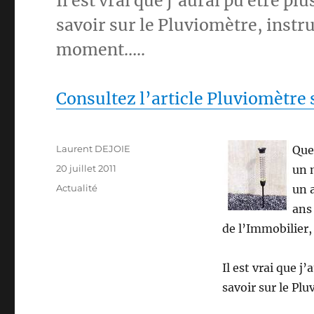
Il est vrai que j’aurai pu être plu
savoir sur le Pluviomètre, inst
moment…..
Consultez l’article Pluviomètre
Auteur
Laurent DEJOIE
Que
Publié
20 juillet 2011
un 
le
Catégories
Actualité
un a
ans
de l’Immobilier
Il est vrai que j
savoir sur le P