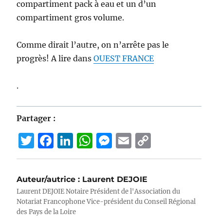
compartiment pack à eau et un d’un
compartiment gros volume.
Comme dirait l’autre, on n’arrête pas le
progrès! A lire dans
OUEST FRANCE
.
Partager :
T
F
Li
W
M
E
C
w
a
n
h
e
m
o
it
c
k
at
ss
ai
p
Auteur/autrice :
Laurent DEJOIE
te
e
e
s
e
l
y
Laurent DEJOIE Notaire Président de l'Association du
r
b
d
A
n
Li
Notariat Francophone Vice-président du Conseil Régional
des Pays de la Loire