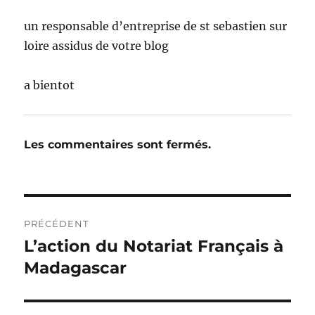
un responsable d’entreprise de st sebastien sur
loire assidus de votre blog
a bientot
Les commentaires sont fermés.
Navigation
PRÉCÉDENT
de
L’action du Notariat Français à
Publication
précédente :
Madagascar
l’article