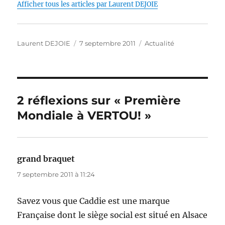
o
I
p
g
n
Afficher tous les articles par Laurent DEJOIE
o
n
p
er
k
k
Auteur
Publié
Catégories
Laurent DEJOIE
7 septembre 2011
Actualité
le
2 réflexions sur « Première
Mondiale à VERTOU! »
grand braquet
dit :
7 septembre 2011 à 11:24
Savez vous que Caddie est une marque
Française dont le siège social est situé en Alsace