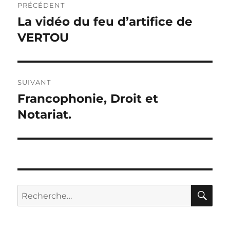
PRÉCÉDENT
de
La vidéo du feu d’artifice de
Publication
précédente :
VERTOU
l’article
SUIVANT
Francophonie, Droit et
Publication
suivante :
Notariat.
RE
Recherche
pour :