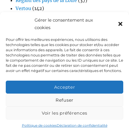
Région des pays de la Loire
(37)
Vertou
(142)
Vidéos
(17)
Gérer le consentement aux
cookies
Pour offrir les meilleures expériences, nous utilisons des
technologies telles que les cookies pour stocker et/ou accéder
aux informations des appareils. Le fait de consentir à ces
technologies nous permettra de traiter des données telles que
le comportement de navigation ou les ID uniques sur ce site. Le
fait de ne pas consentir ou de retirer son consentement peut
Accueil
avoir un effet négatif sur certaines caractéristiques et fonctions.
Biographie de Laurent DEJOIE
Accepter
Presse
Refuser
Voir les préférences
Dialoguez avec Laurent Dejoie
Déclaration de
confidentialité (UE)
Fièrement propulsé par WordPress
Politique de cookies
Déclaration de confidentialité