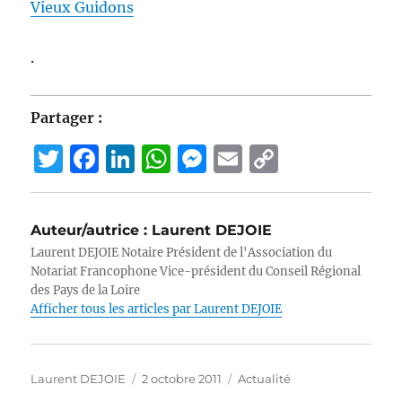
Vieux Guidons
.
Partager :
T
F
Li
W
M
E
C
w
a
n
h
e
m
o
it
c
k
at
ss
ai
p
Auteur/autrice :
Laurent DEJOIE
te
e
e
s
e
l
y
Laurent DEJOIE Notaire Président de l'Association du
r
b
d
A
n
Li
Notariat Francophone Vice-président du Conseil Régional
des Pays de la Loire
o
I
p
g
n
Afficher tous les articles par Laurent DEJOIE
o
n
p
er
k
k
Auteur
Publié
Catégories
Laurent DEJOIE
2 octobre 2011
Actualité
le