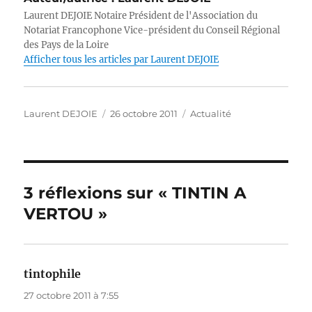
te
e
e
s
e
l
y
Laurent DEJOIE Notaire Président de l'Association du
r
b
d
A
n
Li
Notariat Francophone Vice-président du Conseil Régional
des Pays de la Loire
o
I
p
g
n
Afficher tous les articles par Laurent DEJOIE
o
n
p
er
k
k
Auteur
Publié
Catégories
Laurent DEJOIE
26 octobre 2011
Actualité
le
3 réflexions sur « TINTIN A
VERTOU »
tintophile
dit :
27 octobre 2011 à 7:55