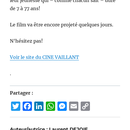
leur jeunesse qui – comme chacun sait – dure
de 7 à 77 ans!
Le film va être encore projeté quelques jours.
N’hésitez pas!
Voir le site du CINE VAILLANT
.
Partager :
T
F
Li
W
M
E
C
w
a
n
h
e
m
o
it
c
k
at
ss
ai
p
Auteur/autrice :
Laurent DEJOIE