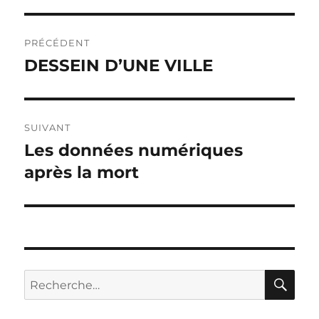
Navigation
PRÉCÉDENT
de
DESSEIN D’UNE VILLE
Publication
précédente :
l’article
SUIVANT
Les données numériques
Publication
suivante :
après la mort
RE
Recherche
pour :