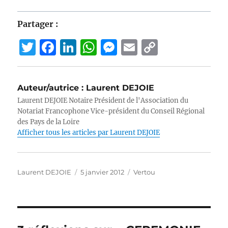
Partager :
T
F
Li
W
M
E
C
w
a
n
h
e
m
o
it
c
k
at
ss
ai
p
Auteur/autrice :
Laurent DEJOIE
te
e
e
s
e
l
y
Laurent DEJOIE Notaire Président de l'Association du
r
b
d
A
n
Li
Notariat Francophone Vice-président du Conseil Régional
des Pays de la Loire
o
I
p
g
n
Afficher tous les articles par Laurent DEJOIE
o
n
p
er
k
k
Auteur
Publié
Catégories
Laurent DEJOIE
5 janvier 2012
Vertou
le