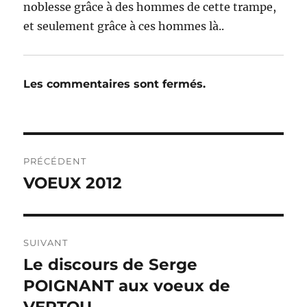
noblesse grâce à des hommes de cette trampe,
et seulement grâce à ces hommes là..
Les commentaires sont fermés.
Navigation
PRÉCÉDENT
de
VOEUX 2012
Publication
précédente :
l’article
SUIVANT
Le discours de Serge
Publication
suivante :
POIGNANT aux voeux de
VERTOU