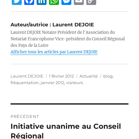
w
a
n
h
e
m
o
it
c
k
at
ss
ai
p
Auteur/autrice :
Laurent DEJOIE
te
e
e
s
e
l
y
Laurent DEJOIE Notaire Président de l'Association du
r
b
d
A
n
Li
Notariat Francophone Vice-président du Conseil Régional
des Pays de la Loire
o
I
p
g
n
Afficher tous les articles par Laurent DEJOIE
o
n
p
er
k
k
Auteur
Publié
Catégories
Étiquettes
Laurent DEJOIE
1 février 2012
Actualité
blog
,
le
fréquentation
,
janvier 2012
,
visiteurs
Navigation
PRÉCÉDENT
de
Initiative unanime au Conseil
Publication
précédente :
Régional
l’article