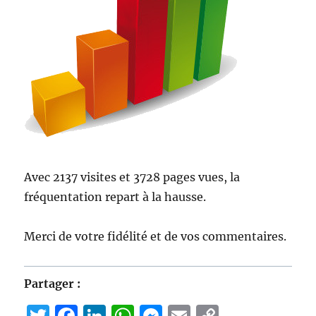
Avec 2137 visites et 3728 pages vues, la
fréquentation repart à la hausse.
Merci de votre fidélité et de vos commentaires.
Partager :
T
F
Li
W
M
E
C