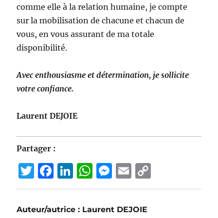
comme elle à la relation humaine, je compte
sur la mobilisation de chacune et chacun de
vous, en vous assurant de ma totale
disponibilité.
Avec enthousiasme et détermination, je sollicite
votre confiance.
Laurent DEJOIE
Partager :
T
F
Li
W
M
E
C
w
a
n
h
e
m
o
it
c
k
at
ss
ai
p
Auteur/autrice :
Laurent DEJOIE
te
e
e
s
e
l
y