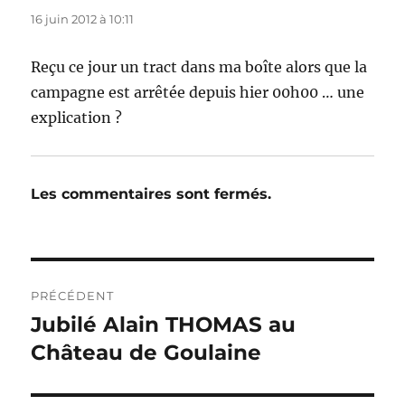
16 juin 2012 à 10:11
Reçu ce jour un tract dans ma boîte alors que la
campagne est arrêtée depuis hier 00h00 … une
explication ?
Les commentaires sont fermés.
Navigation
PRÉCÉDENT
de
Jubilé Alain THOMAS au
Publication
précédente :
Château de Goulaine
l’article