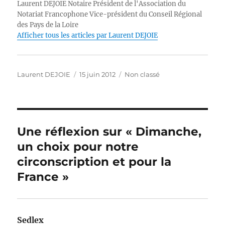
Laurent DEJOIE Notaire Président de l'Association du
r
b
d
A
n
Li
Notariat Francophone Vice-président du Conseil Régional
des Pays de la Loire
o
I
p
g
n
Afficher tous les articles par Laurent DEJOIE
o
n
p
er
k
k
Auteur
Publié
Catégories
Laurent DEJOIE
15 juin 2012
Non classé
le
Une réflexion sur « Dimanche,
un choix pour notre
circonscription et pour la
France »
Sedlex
dit :