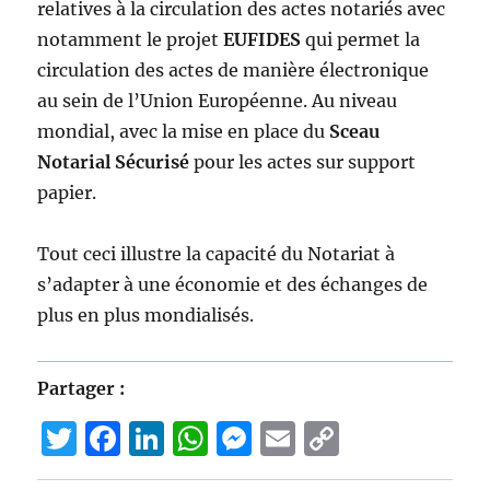
relatives à la circulation des actes notariés avec
notamment le projet
EUFIDES
qui permet la
circulation des actes de manière électronique
au sein de l’Union Européenne. Au niveau
mondial, avec la mise en place du
Sceau
Notarial Sécurisé
pour les actes sur support
papier.
Tout ceci illustre la capacité du Notariat à
s’adapter à une économie et des échanges de
plus en plus mondialisés.
Partager :
T
F
Li
W
M
E
C
w
a
n
h
e
m
o