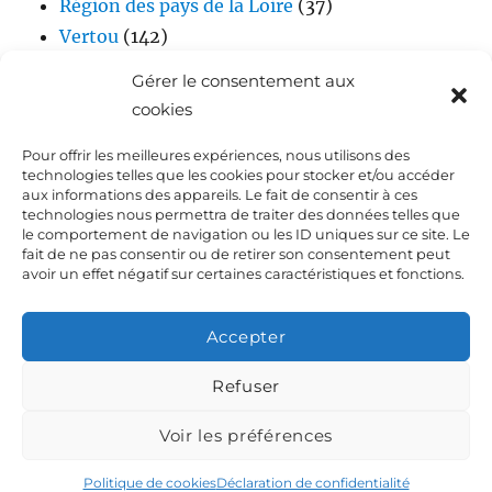
Région des pays de la Loire
(37)
Vertou
(142)
Vidéos
(17)
Gérer le consentement aux
cookies
Pour offrir les meilleures expériences, nous utilisons des
technologies telles que les cookies pour stocker et/ou accéder
aux informations des appareils. Le fait de consentir à ces
technologies nous permettra de traiter des données telles que
le comportement de navigation ou les ID uniques sur ce site. Le
fait de ne pas consentir ou de retirer son consentement peut
Accueil
avoir un effet négatif sur certaines caractéristiques et fonctions.
Biographie de Laurent DEJOIE
Accepter
Presse
Refuser
Voir les préférences
Dialoguez avec Laurent Dejoie
Déclaration de
confidentialité (UE)
Fièrement propulsé par WordPress
Politique de cookies
Déclaration de confidentialité