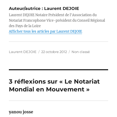
it
c
k
at
ss
ai
p
Auteur/autrice :
Laurent DEJOIE
te
e
e
s
e
l
y
Laurent DEJOIE Notaire Président de l'Association du
r
b
d
A
n
Li
Notariat Francophone Vice-président du Conseil Régional
des Pays de la Loire
o
I
p
g
n
Afficher tous les articles par Laurent DEJOIE
o
n
p
er
k
k
Auteur
Publié
Catégories
Laurent DEJOIE
22 octobre 2012
Non classé
le
3 réflexions sur « Le Notariat
Mondial en Mouvement »
yanou josse
dit :