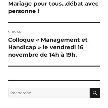
de
Mariage pour tous…débat avec
Publication
précédente :
personne !
l’article
SUIVANT
Colloque « Management et
Publication
suivante :
Handicap » le vendredi 16
novembre de 14h à 19h.
RE
Recherche
pour :