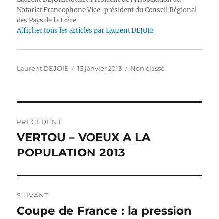
r
b
d
A
n
Li
Notariat Francophone Vice-président du Conseil Régional
des Pays de la Loire
o
I
p
g
n
Afficher tous les articles par Laurent DEJOIE
o
n
p
er
k
k
Auteur
Publié
Catégories
Laurent DEJOIE
13 janvier 2013
Non classé
le
Navigation
PRÉCÉDENT
de
VERTOU – VOEUX A LA
Publication
précédente :
POPULATION 2013
l’article
SUIVANT
Coupe de France : la pression
Publication