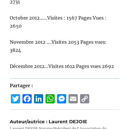
2731
Octobre 2012……Visites : 1567 Pages Vues :
2650
Novembre 2012 ….Visites 2053 Pages vues:
3824
Décembre 2012…Visites 1612 Pages vues 2692
Partager :
T
F
Li
W
M
E
C
w
a
n
h
e
m
o
it
c
k
at
ss
ai
p
Auteur/autrice :
Laurent DEJOIE
te
e
e
s
e
l
y
Laurent DEJOIE Notaire Président de l'Association du