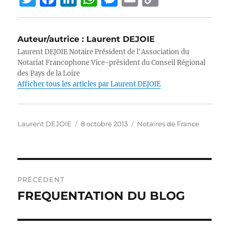
w
a
n
h
e
m
o
it
c
k
at
ss
ai
p
Auteur/autrice :
Laurent DEJOIE
te
e
e
s
e
l
y
Laurent DEJOIE Notaire Président de l'Association du
r
b
d
A
n
Li
Notariat Francophone Vice-président du Conseil Régional
des Pays de la Loire
o
I
p
g
n
Afficher tous les articles par Laurent DEJOIE
o
n
p
er
k
k
Auteur
Publié
Catégories
Laurent DEJOIE
8 octobre 2013
Notaires de France
le
Navigation
PRÉCÉDENT
de
FREQUENTATION DU BLOG
Publication
précédente :
l’article