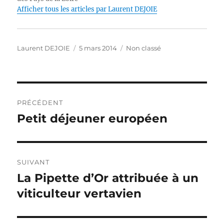
o
I
p
g
n
Afficher tous les articles par Laurent DEJOIE
o
n
p
er
k
k
Auteur
Publié
Catégories
Laurent DEJOIE
5 mars 2014
Non classé
le
Navigation
PRÉCÉDENT
de
Petit déjeuner européen
Publication
précédente :
l’article
SUIVANT
La Pipette d’Or attribuée à un
Publication
suivante :
viticulteur vertavien