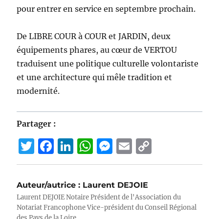
pour entrer en service en septembre prochain.
De LIBRE COUR à COUR et JARDIN, deux
équipements phares, au cœur de VERTOU
traduisent une politique culturelle volontariste
et une architecture qui mêle tradition et
modernité.
Partager :
T
F
Li
W
M
E
C
w
a
n
h
e
m
o
it
c
k
at
ss
ai
p
Auteur/autrice :
Laurent DEJOIE
te
e
e
s
e
l
y
Laurent DEJOIE Notaire Président de l'Association du
r
b
d
A
n
Li
Notariat Francophone Vice-président du Conseil Régional
des Pays de la Loire