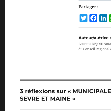
Partager :
T
F
w
a
it
c
Auteur/autrice :
te
e
Laurent DEJOIE Nota
r
b
du Conseil Régional 
o
I
o
k
3 réflexions sur « MUNICIPAL
SEVRE ET MAINE »