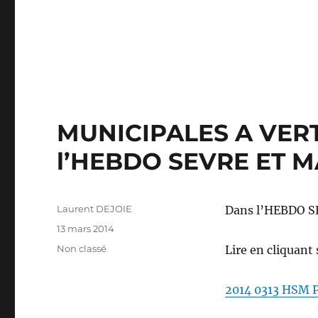
MUNICIPALES A VERT
l’HEBDO SEVRE ET M
Auteur
Laurent DEJOIE
Dans l’HEBDO SE
Publié
13 mars 2014
le
Catégories
Non classé
Lire en cliquant 
2014 0313 HSM P