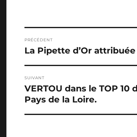
Navigation
PRÉCÉDENT
de
La Pipette d’Or attribuée
Publication
précédente :
l’article
SUIVANT
VERTOU dans le TOP 10 de
Publication
suivante :
Pays de la Loire.