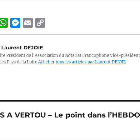
Li
W
M
E
C
n
h
e
m
o
k
at
ss
ai
p
Laurent DEJOIE
e
s
e
l
y
ire Président de l'Association du Notariat Francophone Vice-président
d
A
n
Li
des Pays de la Loire
Afficher tous les articles par Laurent DEJOIE
p
g
n
n
p
er
k
ES A VERTOU – Le point dans l’HEBD