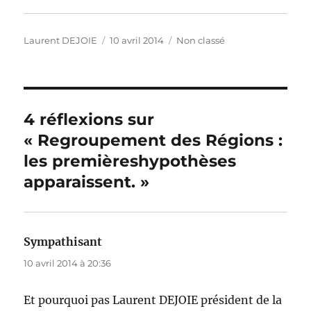
o
n
p
er
k
k
Auteur
Publié
Catégories
Laurent DEJOIE
10 avril 2014
Non classé
le
4 réflexions sur
« Regroupement des Régions :
les premièreshypothèses
apparaissent. »
Sympathisant
dit :
10 avril 2014 à 20:36
Et pourquoi pas Laurent DEJOIE président de la