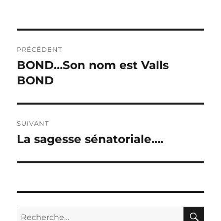
Navigation
PRÉCÉDENT
de
BOND…Son nom est Valls
Publication
précédente :
BOND
l’article
SUIVANT
La sagesse sénatoriale….
Publication
suivante :
RE
Recherche