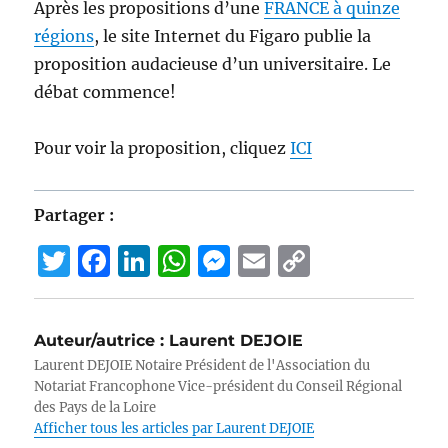
Après les propositions d’une
FRANCE à quinze
régions
, le site Internet du Figaro publie la
proposition audacieuse d’un universitaire. Le
débat commence!
Pour voir la proposition, cliquez
ICI
Partager :
T
F
Li
W
M
E
C
w
a
n
h
e
m
o
it
c
k
at
ss
ai
p
Auteur/autrice :
Laurent DEJOIE
te
e
e
s
e
l
y
Laurent DEJOIE Notaire Président de l'Association du
r
b
d
A
n
Li
Notariat Francophone Vice-président du Conseil Régional
des Pays de la Loire
o
I
p
g
n
Afficher tous les articles par Laurent DEJOIE