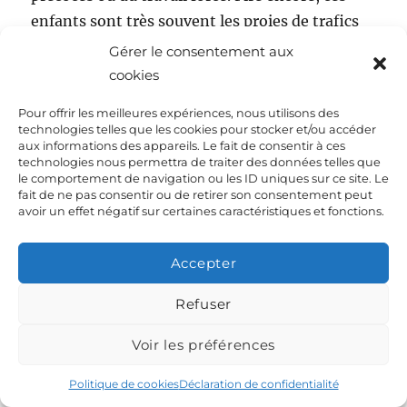
enfants sont très souvent les proies de trafics
mafieux, militaires ou sexuels.
Gérer le consentement aux
cookies
Les causes sont multiples et variées. La
Pour offrir les meilleures expériences, nous utilisons des
désorganisation administrative ou l’absence
technologies telles que les cookies pour stocker et/ou accéder
d’état, les situations de guerre et notamment
aux informations des appareils. Le fait de consentir à ces
technologies nous permettra de traiter des données telles que
de guerre civile, la pauvreté et l’éloignement
le comportement de navigation ou les ID uniques sur ce site. Le
fait de ne pas consentir ou de retirer son consentement peut
des centres administratifs, les craintes
avoir un effet négatif sur certaines caractéristiques et fonctions.
religieuses ou culturelles, ou encore des
politiques natalistes autoritaires provoquent
Accepter
des taux de déclarations des naissances
souvent inférieurs à trente pour cent et parfois
Refuser
proches zéro.
Voir les préférences
Il faut ajouter à ces graves atteintes aux droits
Politique de cookies
Déclaration de confidentialité
de l’homme une incapacité des états à