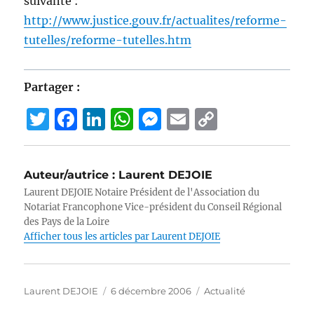
suivante :
http://www.justice.gouv.fr/actualites/reforme-
tutelles/reforme-tutelles.htm
Partager :
T
F
Li
W
M
E
C
w
a
n
h
e
m
o
it
c
k
at
ss
ai
p
Auteur/autrice :
Laurent DEJOIE
te
e
e
s
e
l
y
Laurent DEJOIE Notaire Président de l'Association du
r
b
d
A
n
Li
Notariat Francophone Vice-président du Conseil Régional
des Pays de la Loire
o
I
p
g
n
Afficher tous les articles par Laurent DEJOIE
o
n
p
er
k
k
Auteur
Publié
Catégories
Laurent DEJOIE
6 décembre 2006
Actualité
le