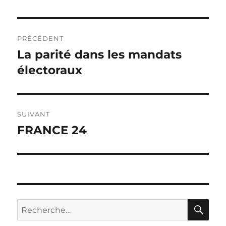
Navigation
PRÉCÉDENT
de
La parité dans les mandats
Publication
précédente :
électoraux
l’article
SUIVANT
FRANCE 24
Publication
suivante :
RE
Recherche
pour :