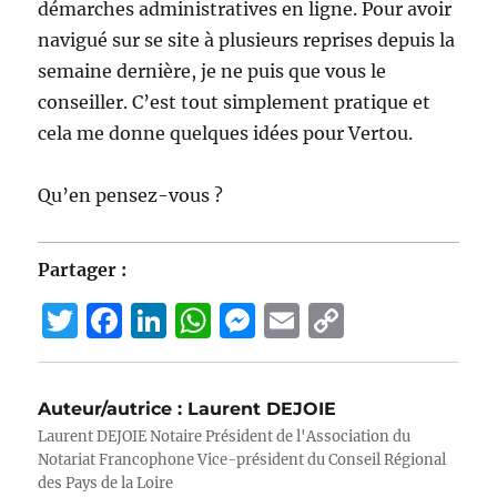
démarches administratives en ligne. Pour avoir
navigué sur se site à plusieurs reprises depuis la
semaine dernière, je ne puis que vous le
conseiller. C’est tout simplement pratique et
cela me donne quelques idées pour Vertou.
Qu’en pensez-vous ?
Partager :
T
F
Li
W
M
E
C
w
a
n
h
e
m
o
it
c
k
at
ss
ai
p
Auteur/autrice :
Laurent DEJOIE
te
e
e
s
e
l
y
Laurent DEJOIE Notaire Président de l'Association du
r
b
d
A
n
Li
Notariat Francophone Vice-président du Conseil Régional
des Pays de la Loire