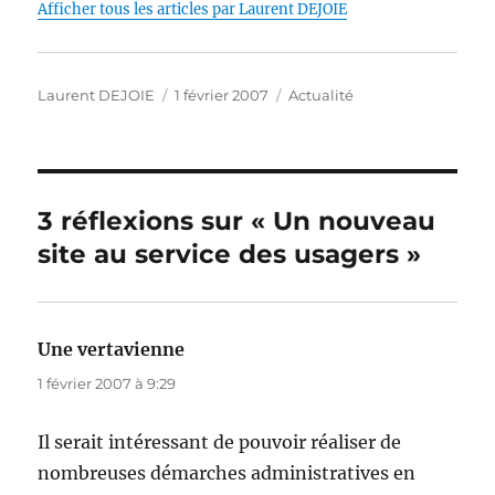
o
I
p
g
n
Afficher tous les articles par Laurent DEJOIE
o
n
p
er
k
k
Auteur
Publié
Catégories
Laurent DEJOIE
1 février 2007
Actualité
le
3 réflexions sur « Un nouveau
site au service des usagers »
Une vertavienne
dit :
1 février 2007 à 9:29
Il serait intéressant de pouvoir réaliser de
nombreuses démarches administratives en