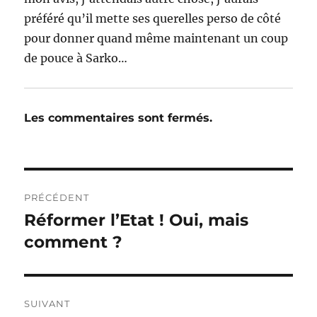
préféré qu’il mette ses querelles perso de côté
pour donner quand même maintenant un coup
de pouce à Sarko…
Les commentaires sont fermés.
Navigation
PRÉCÉDENT
de
Réformer l’Etat ! Oui, mais
Publication
précédente :
comment ?
l’article
SUIVANT