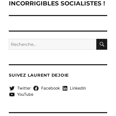
INCORRIGIBLES SOCIALISTES !
Publication
suivante :
RE
Recherche
pour :
SUIVEZ LAURENT DEJOIE
Twitter
Facebook
LinkedIn
YouTube