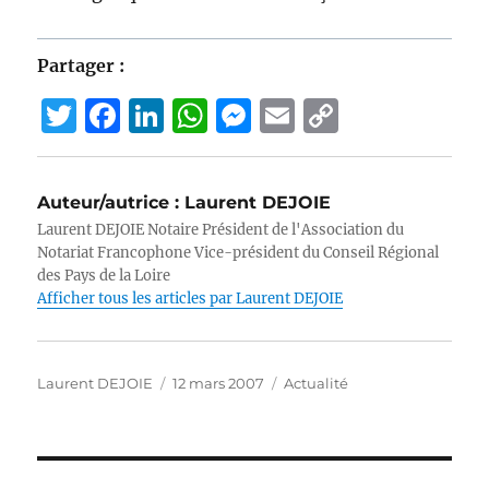
Partager :
T
F
Li
W
M
E
C
w
a
n
h
e
m
o
it
c
k
at
ss
ai
p
Auteur/autrice :
Laurent DEJOIE
te
e
e
s
e
l
y
Laurent DEJOIE Notaire Président de l'Association du
r
b
d
A
n
Li
Notariat Francophone Vice-président du Conseil Régional
des Pays de la Loire
o
I
p
g
n
Afficher tous les articles par Laurent DEJOIE
o
n
p
er
k
k
Auteur
Publié
Catégories
Laurent DEJOIE
12 mars 2007
Actualité
le