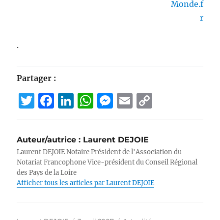
.
Partager :
T
F
Li
W
M
E
C
w
a
n
h
e
m
o
it
c
k
at
ss
ai
p
Auteur/autrice :
Laurent DEJOIE
te
e
e
s
e
l
y
Laurent DEJOIE Notaire Président de l'Association du
r
b
d
A
n
Li
Notariat Francophone Vice-président du Conseil Régional
des Pays de la Loire
o
I
p
g
n
Afficher tous les articles par Laurent DEJOIE
o
n
p
er
k
k