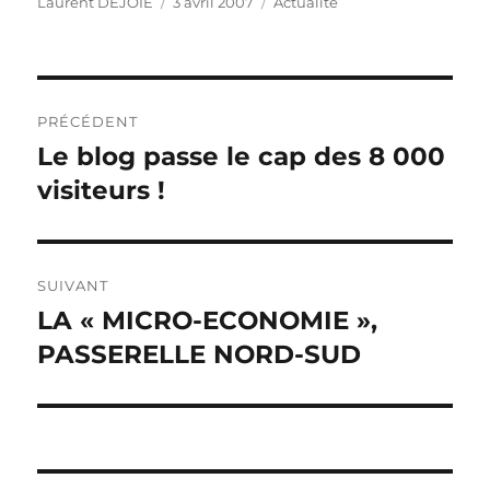
Auteur
Publié
Catégories
Laurent DEJOIE
3 avril 2007
Actualité
le
Navigation
PRÉCÉDENT
de
Le blog passe le cap des 8 000
Publication
précédente :
visiteurs !
l’article
SUIVANT
LA « MICRO-ECONOMIE »,
Publication
suivante :
PASSERELLE NORD-SUD