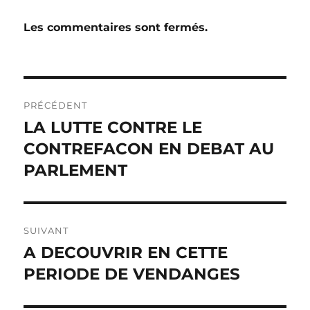
Les commentaires sont fermés.
Navigation
PRÉCÉDENT
de
LA LUTTE CONTRE LE
Publication
précédente :
CONTREFACON EN DEBAT AU
l’article
PARLEMENT
SUIVANT
A DECOUVRIR EN CETTE
Publication
suivante :
PERIODE DE VENDANGES