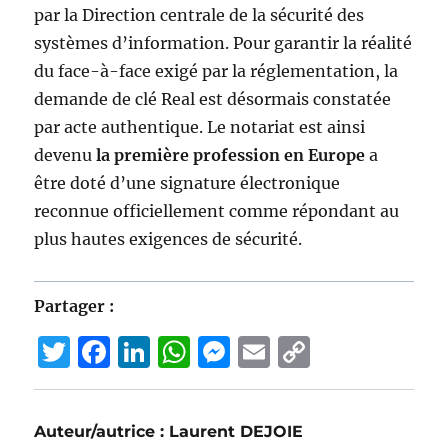
par la Direction centrale de la sécurité des
systèmes d’information. Pour garantir la réalité
du face-à-face exigé par la réglementation, la
demande de clé Real est désormais constatée
par acte authentique. Le notariat est ainsi
devenu
la première profession en Europe
a
être doté d’une signature électronique
reconnue officiellement comme répondant au
plus hautes exigences de sécurité.
Partager :
T
F
Li
W
M
E
C
w
a
n
h
e
m
o
it
c
k
at
ss
ai
p
Auteur/autrice :
Laurent DEJOIE
te
e
e
s
e
l
y