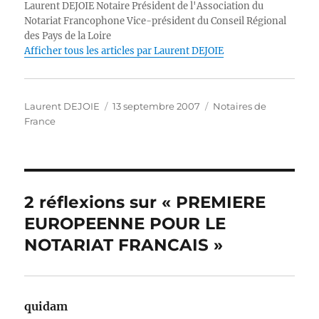
Laurent DEJOIE Notaire Président de l'Association du
r
b
d
A
n
Li
Notariat Francophone Vice-président du Conseil Régional
des Pays de la Loire
o
I
p
g
n
Afficher tous les articles par Laurent DEJOIE
o
n
p
er
k
k
Auteur
Publié
Catégories
Laurent DEJOIE
13 septembre 2007
Notaires de
le
France
2 réflexions sur « PREMIERE
EUROPEENNE POUR LE
NOTARIAT FRANCAIS »
quidam
dit :