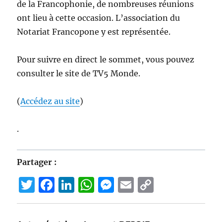
de la Francophonie, de nombreuses réunions
ont lieu à cette occasion. L’association du
Notariat Francopone y est représentée.
Pour suivre en direct le sommet, vous pouvez
consulter le site de TV5 Monde.
(
Accédez au site
)
.
Partager :
T
F
Li
W
M
E
C
w
a
n
h
e
m
o
it
c
k
at
ss
ai
p