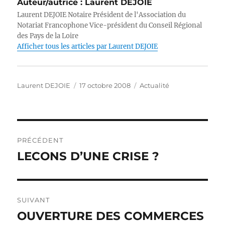
Auteur/autrice :
Laurent DEJOIE
te
e
e
s
e
l
y
Laurent DEJOIE Notaire Président de l'Association du
r
b
d
A
n
Li
Notariat Francophone Vice-président du Conseil Régional
des Pays de la Loire
o
I
p
g
n
Afficher tous les articles par Laurent DEJOIE
o
n
p
er
k
k
Auteur
Publié
Catégories
Laurent DEJOIE
17 octobre 2008
Actualité
le
Navigation
PRÉCÉDENT
de
LECONS D’UNE CRISE ?
Publication
précédente :
l’article
SUIVANT
OUVERTURE DES COMMERCES
Publication