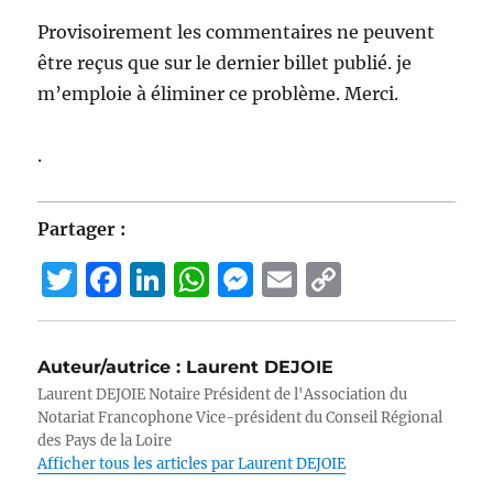
Provisoirement les commentaires ne peuvent
être reçus que sur le dernier billet publié. je
m’emploie à éliminer ce problème. Merci.
.
Partager :
T
F
Li
W
M
E
C
w
a
n
h
e
m
o
it
c
k
at
ss
ai
p
Auteur/autrice :
Laurent DEJOIE
te
e
e
s
e
l
y
Laurent DEJOIE Notaire Président de l'Association du
r
b
d
A
n
Li
Notariat Francophone Vice-président du Conseil Régional
des Pays de la Loire
o
I
p
g
n
Afficher tous les articles par Laurent DEJOIE
o
n
p
er
k