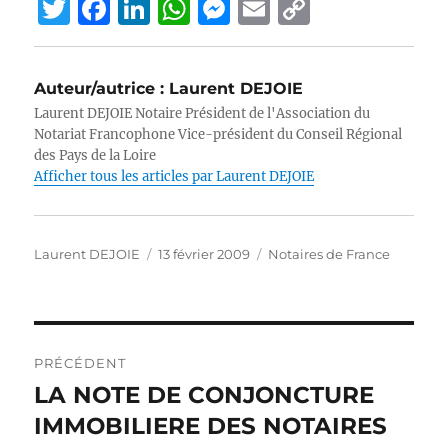
T
F
Li
W
M
E
C
w
a
n
h
e
m
o
it
c
k
at
ss
ai
p
Auteur/autrice :
Laurent DEJOIE
te
e
e
s
e
l
y
Laurent DEJOIE Notaire Président de l'Association du
r
b
d
A
n
Li
Notariat Francophone Vice-président du Conseil Régional
des Pays de la Loire
o
I
p
g
n
Afficher tous les articles par Laurent DEJOIE
o
n
p
er
k
k
Auteur
Publié
Catégories
Laurent DEJOIE
13 février 2009
Notaires de France
le
Navigation
PRÉCÉDENT
de
LA NOTE DE CONJONCTURE
Publication
précédente :
IMMOBILIERE DES NOTAIRES
l’article